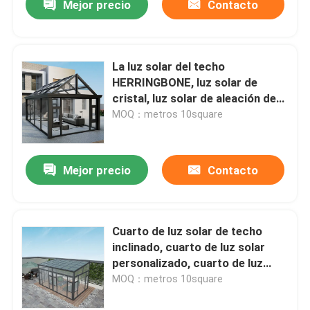
Mejor precio
Contacto
La luz solar del techo
HERRINGBONE, luz solar de
cristal, luz solar de aleación de
aluminio
MOQ：metros 10square
Mejor precio
Contacto
Cuarto de luz solar de techo
inclinado, cuarto de luz solar
personalizado, cuarto de luz
solar de aluminio de corte de
MOQ：metros 10square
puente, cuarto de luz solar de