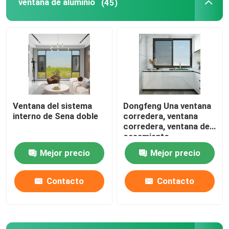
ventana de aluminio
(45)
puerta de aluminio
ventana de aluminio
Salón de aluminio
Ventana del sistema
Dongfeng Una ventana
interno de Sena doble
corredera, ventana
pared de cortina
corredera, ventana de
casamiento
Mejor precio
Mejor precio
Contacto
Contacto