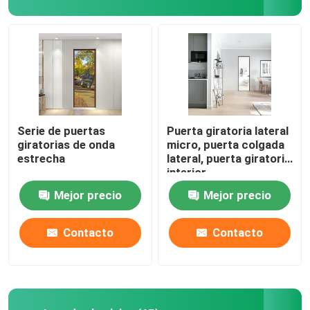
Sobre nosotros
Viaje de la fábrica
Control de calidad
Serie de puertas
Puerta giratoria lateral
giratorias de onda
micro, puerta colgada
estrecha
lateral, puerta giratoria
Contacto los E.E.U.U.
interior
Mejor precio
Mejor precio
El blog
Contacto
Contacto
Estudio de caso
Pida una cita