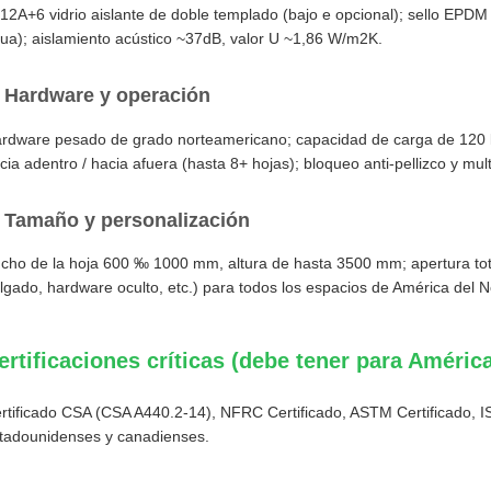
12A+6 vidrio aislante de doble templado (bajo e opcional); sello EPDM
ua); aislamiento acústico ~37dB, valor U ~1,86 W/m2K.
. Hardware y operación
rdware pesado de grado norteamericano; capacidad de carga de 120 kg
cia adentro / hacia afuera (hasta 8+ hojas); bloqueo anti-pellizco y mul
. Tamaño y personalización
cho de la hoja 600 ‰ 1000 mm, altura de hasta 3500 mm; apertura tota
lgado, hardware oculto, etc.) para todos los espacios de América del N
ertificaciones críticas (debe tener para América
rtificado CSA (CSA A440.2-14), NFRC Certificado, ASTM Certificado,
tadounidenses y canadienses.