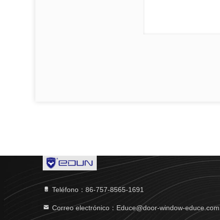
Teléfono：86-757-8565-1691
Correo electrónico：Educe@door-window-educe.com