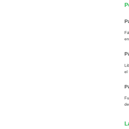
P
P
Fá
en
P
Li
el
P
Fu
de
L