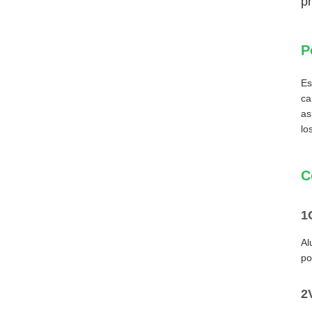
pr
P
Es
ca
as
lo
C
1
Al
po
2