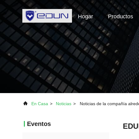
Hogar
Productos
En Casa
>
Noticias
>
Noticias de la compañía alred
Eventos
EDUN