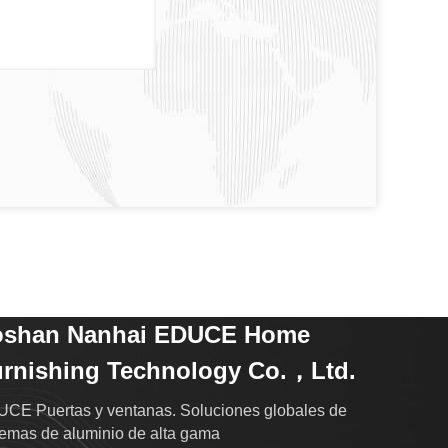
oshan Nanhai EDUCE Home
rnishing Technology Co.，Ltd.
CE Puertas y ventanas. Soluciones globales de
temas de aluminio de alta gama