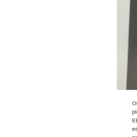
Oi
p
E
e