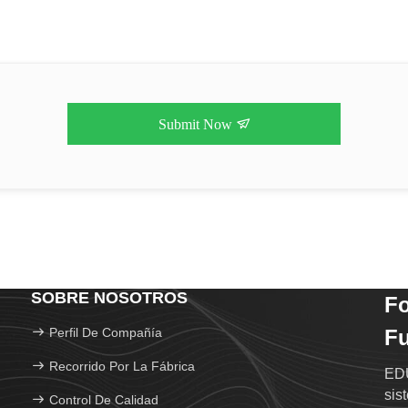
Submit Now
SOBRE NOSOTROS
F
Perfil De Compañía
Fu
Recorrido Por La Fábrica
EDU
sis
Control De Calidad