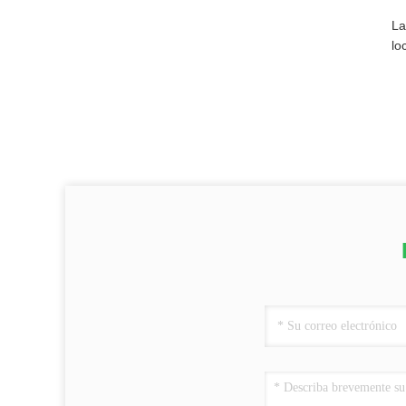
La
lo